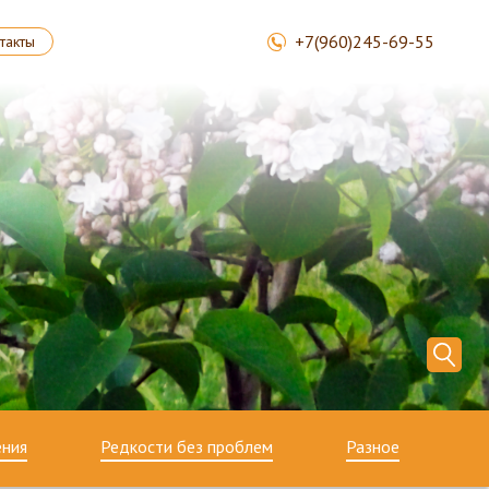
+7(960)245-69-55
такты
ения
Редкости без проблем
Разное